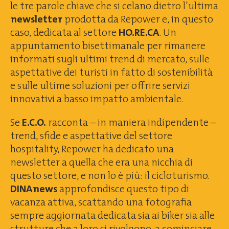
VIII RAPPORTO 2024
le tre parole chiave che si celano dietro l’ultima
newsletter
prodotta da Repower e, in questo
VII RAPPORTO 2023
caso, dedicata al settore
HO.RE.CA
. Un
VI RAPPORTO 2022
appuntamento bisettimanale per rimanere
informati sugli ultimi trend di mercato, sulle
EDIZIONI PRECEDENTI
aspettative dei turisti in fatto di sostenibilità
PODCAST
e sulle ultime soluzioni per offrire servizi
innovativi a basso impatto ambientale.
ISCRIVITI ALLA NEWSLETTER
Se
E.C.O.
racconta – in maniera indipendente –
trend, sfide e aspettative del settore
hospitality, Repower ha dedicato una
newsletter a quella che era una nicchia di
questo settore, e non lo è più: il cicloturismo.
DINAnews
approfondisce questo tipo di
vacanza attiva, scattando una fotografia
sempre aggiornata dedicata sia ai biker sia alle
strutture che a loro si rivolgono, a cominciare