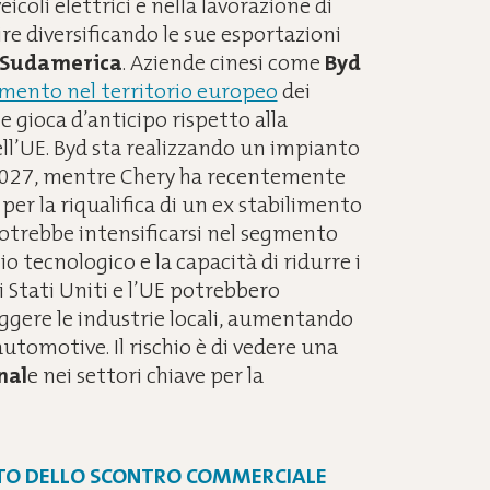
icoli elettrici e nella lavorazione di
ire diversificando le sue esportazioni
Sudamerica
. Aziende cinesi come
Byd
iamento nel territorio europeo
dei
 gioca d’anticipo rispetto alla
ll’UE. Byd sta realizzando un impianto
el 2027, mentre Chery ha recentemente
er la riqualifica di un ex stabilimento
potrebbe intensificarsi nel segmento
io tecnologico e la capacità di ridurre i
i Stati Uniti e l’UE potrebbero
ggere le industrie locali, aumentando
tomotive. Il rischio è di vedere una
nal
e nei settori chiave per la
ATTO DELLO SCONTRO COMMERCIALE