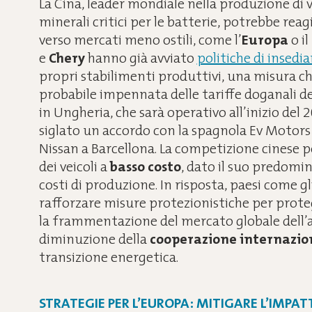
La Cina, leader mondiale nella produzione di ve
minerali critici per le batterie, potrebbe reag
verso mercati meno ostili, come l’
Europa
o il
e
Chery
hanno già avviato
politiche di insed
propri stabilimenti produttivi, una misura che
probabile impennata delle tariffe doganali de
in Ungheria, che sarà operativo all’inizio d
siglato un accordo con la spagnola Ev Motors p
Nissan a Barcellona. La competizione cinese 
dei veicoli a
basso costo
, dato il suo predomin
costi di produzione. In risposta, paesi come gl
rafforzare misure protezionistiche per prote
la frammentazione del mercato globale dell’au
diminuzione della
cooperazione internazio
transizione energetica.
STRATEGIE PER L’EUROPA: MITIGARE L’IMP