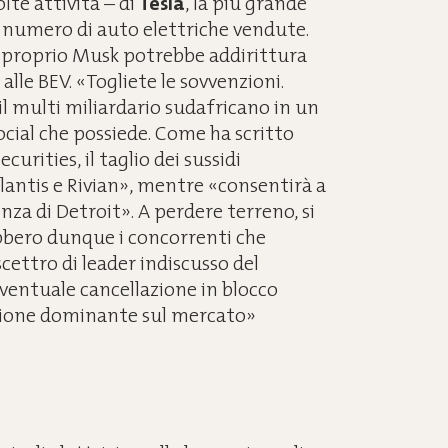
lte attività – di
Tesla
, la più grande
 numero di auto elettriche vendute.
proprio Musk potrebbe addirittura
alle BEV. «Togliete le sovvenzioni.
il multi miliardario sudafricano in un
ocial che possiede. Come ha scritto
urities, il taglio dei sussidi
lantis e Rivian», mentre «consentirà a
za di Detroit». A perdere terreno, si
ebbero dunque i concorrenti che
cettro di leader indiscusso del
eventuale cancellazione in blocco
sizione dominante sul mercato»