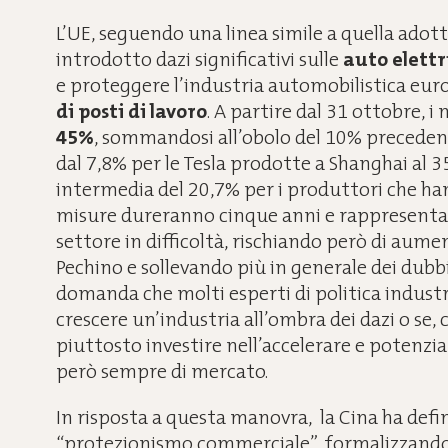
L’UE, seguendo una linea simile a quella adot
introdotto dazi significativi sulle
auto elettr
e proteggere l’industria automobilistica eur
di posti di lavoro
. A partire dal 31 ottobre, i
45%
, sommandosi all’obolo del 10% precedent
dal 7,8% per le Tesla prodotte a Shanghai al 3
intermedia del 20,7% per i produttori che ha
misure dureranno cinque anni e rappresenta
settore in difficoltà, rischiando però di aum
Pechino e sollevando più in generale dei dubbi 
domanda che molti esperti di politica industria
crescere un’industria all’ombra dei dazi o se
piuttosto investire nell’accelerare e potenziar
però sempre di mercato.
In risposta a questa manovra, la Cina ha defi
“protezionismo commerciale”, formalizzando 