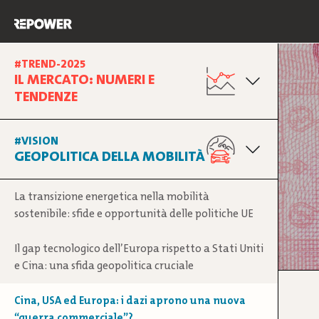
Skip
to
content
#TREND-2025
IL MERCATO: NUMERI E
PAGINA INIZIALE
TENDENZE
IL MERCATO: COSA DICONO I DATI
L’ELETTRICO, DA BANDIERA A OPZIONE CONCRETA
#VISION
GEOPOLITICA DELLA MOBILITÀ
L’EVOLUZIONE TECNOLOGICA
LE SFIDE DEL CONTESTO URBANO, NUOVE FRONTIERE E
La transizione energetica nella mobilità
VECCHIE FAKE NEWS
sostenibile: sfide e opportunità delle politiche UE
VERSIONE PDF
Il gap tecnologico dell’Europa rispetto a Stati Uniti
e Cina: una sfida geopolitica cruciale
Cina, USA ed Europa: i dazi aprono una nuova
“guerra commerciale”?