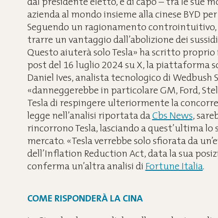
dal presidente eletto, e di capo – tra le sue mo
azienda al mondo insieme alla cinese BYD per
Seguendo un ragionamento controintuitivo, 
trarre un vantaggio dall’abolizione dei sussidi 
Questo aiuterà solo Tesla» ha scritto proprio 
post del 16 luglio 2024 su X, la piattaforma s
Daniel Ives, analista tecnologico di Wedbush Sec
«danneggerebbe in particolare GM, Ford, Stel
Tesla di respingere ulteriormente la concorren
legge nell’analisi riportata da
Cbs News
, sar
rincorrono Tesla, lasciando a quest’ultima lo s
mercato. «Tesla verrebbe solo sfiorata da un’
dell’Inflation Reduction Act, data la sua po
conferma un’altra analisi di
Fortune Italia
.
COME RISPONDERÀ LA CINA