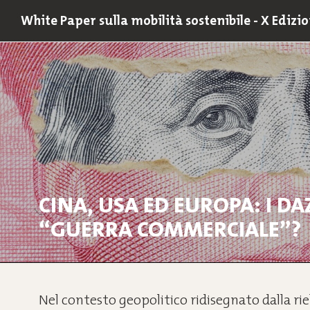
White Paper sulla mobilità sostenibile - X Edizi
X RAPPORTO 2026
IX RAPPORTO 2025
VIII RAPPORTO 2024
VII RAPPORTO 2023
VI RAPPORTO 2022
CINA, USA ED EUROPA: I 
EDIZIONI PRECEDENTI
“GUERRA COMMERCIALE”?
Nel contesto geopolitico ridisegnato dalla rie