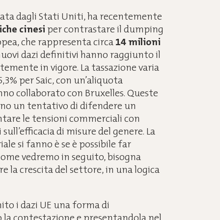
tata dagli Stati Uniti, ha recentemente
iche cinesi
per contrastare il dumping
opea, che rappresenta circa
14 milioni
 nuovi dazi definitivi hanno raggiunto il
emente in vigore. La tassazione varia
5,3% per Saic, con un’aliquota
nno collaborato con Bruxelles. Queste
no un tentativo di difendere un
entare le tensioni commerciali con
sull’efficacia di misure del genere. La
le si fanno è se è possibile far
, come vedremo in seguito, bisogna
e la crescita del settore, in una logica
nito i dazi UE una forma di
la contestazione e presentandola nel