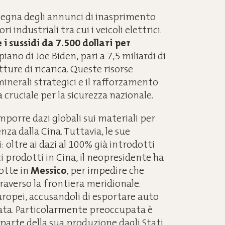
nsegna degli annunci di inasprimento
i industriali tra cui i veicoli elettrici.
i sussidi da 7.500 dollari per
 piano di Joe Biden, pari a 7,5 miliardi di
tture di ricarica. Queste risorse
minerali strategici e il rafforzamento
a cruciale per la sicurezza nazionale.
porre dazi globali sui materiali per
za dalla Cina. Tuttavia, le sue
 oltre ai dazi al 100% già introdotti
i prodotti in Cina, il neopresidente ha
otte in
Messico
, per impedire che
averso la frontiera meridionale.
europei, accusandoli di esportare auto
uata. Particolarmente preoccupata è
 parte della sua produzione dagli Stati