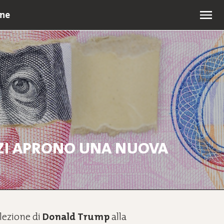
one
PODCAST
ISCRIVITI ALLA NEWSLETTER
DAZI APRONO UNA NUOVA
lezione di
Donald
Trump
alla